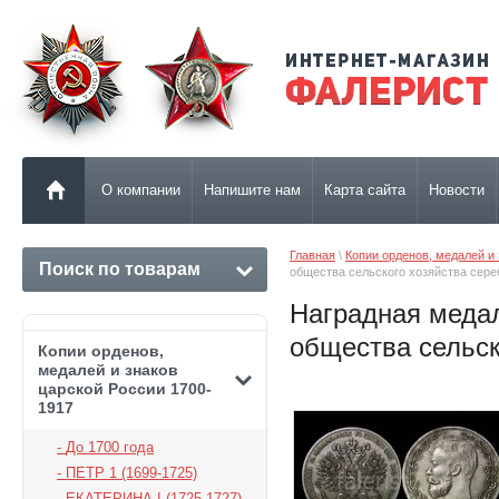
О компании
Напишите нам
Карта сайта
Новости
Главная
 \ 
Копии орденов, медалей и
Поиск по товарам
общества сельского хозяйства сере
Наградная медал
общества сельск
Копии орденов,
медалей и знаков
царской России 1700-
1917
До 1700 года
ПЕТР 1 (1699-1725)
ЕКАТЕРИНА I (1725-1727)