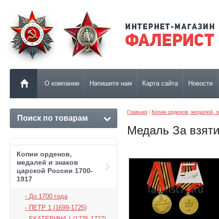
О компании
Напишите нам
Карта сайта
Новости
Главная
 \ 
Копии орденов, медалей, 
Поиск по товарам
Медаль За взяти
Копии орденов,
медалей и знаков
царской России 1700-
1917
До 1700 года
ПЕТР 1 (1699-1725)
ЕКАТЕРИНА I (1725-1727)