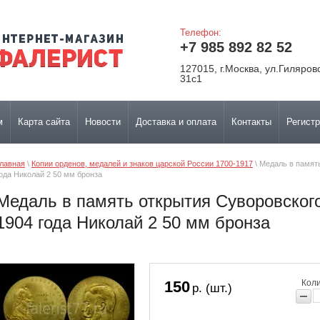
Телефон:
+7 985 892 82 52
127015, г.Москва, ул.Гиляров
31с1
м
Карта сайта
Новости
Доставка и оплата
Контакты
Регист
лавная
 \ 
Копии орденов, медалей и знаков царской России 1700-1917
 \ Медаль в памят
ода Николай 2 50 мм бронза
Медаль в память открытия Суворовског
1904 года Николай 2 50 мм бронза
150
Коли
р. (шт.)