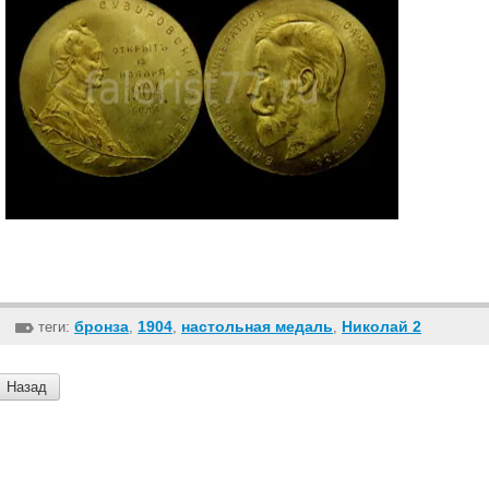
бронза
1904
настольная медаль
Николай 2
теги:
,
,
,
Назад