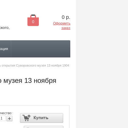
0
р.
0
Оформить
ского,
заказ
рация
ь открытия Суворовского музея 13 ноября 1904 
о музея 13 ноября
чество: