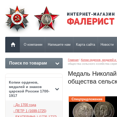
О компании
Напишите нам
Карта сайта
Новости
Главная
 \ 
Копии орденов, медалей и
Поиск по товарам
общества сельского хозяйства сере
Медаль Николай 
общества сельск
Копии орденов,
медалей и знаков
царской России 1700-
1917
Спецпредложение
До 1700 года
ПЕТР 1 (1699-1725)
ЕКАТЕРИНА I (1725-1727)